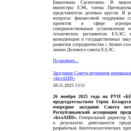
Бакытжана Сагинтаева. В мероп
министры ЕЭК, члены Президиум
представители деловых кругов. В р
вопросы: финансовой поддержки с
проектов в сфере агропром
совершенствования установления о
технических регламентах ЕАЭС; в
конкуренции и государственных зак
развития сотрудничества с бизнес-со
линии Делового совета ЕАЭС.
Подробнее...
Заседание Совета ветеранов промыш
«БелАПП»
28.11.2025 13:11
26 ноября 2025 года на РУП 
председательством Героя Беларус
очередное заседание Совета ве
Республиканской ассоциации пре
«БелАПП».
Генеральный директор 
о результатах деятельности пред
разработках биотехнологических пре