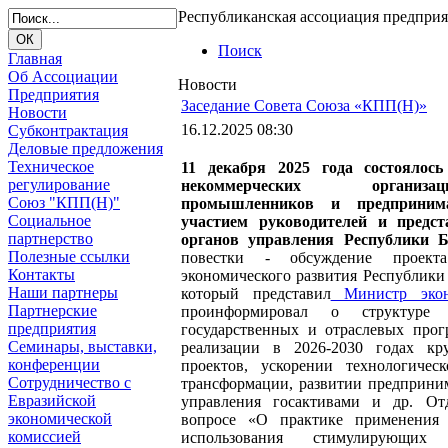
Республиканская ассоциация предпри
Поиск
Главная
Об Ассоциации
Новости
Предприятия
Заседание Совета Союза «КПП(Н)»
Новости
16.12.2025 08:30
Субконтрактация
Деловые предложения
Техническое
11 декабря 2025 года состоялось
регулирование
некоммерческих организ
Союз "КПП(Н)"
промышленников и предпринима
Социальное
участием руководителей и предст
партнерство
органов управления Республики 
Полезные ссылки
повестки - обсуждение проект
Контакты
экономического развития Республики Б
Наши партнеры
который представил
Министр экон
Партнерские
проинформировал о структуре
предприятия
государственных и отраслевых прог
Семинары, выставки,
реализации в 2026-2030 годах кр
конференции
проектов, ускорении технологичес
Сотрудничество с
трансформации, развитии предприни
Евразийской
управления госактивами и др. От
экономической
вопросе «О практике применения 
комиссией
использования стимулирующи