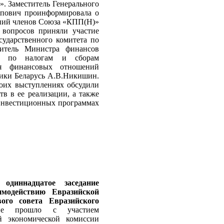
. Заместитель Генерального
ипович проинформировала о
ений членов Союза «КПП(Н)»
 вопросов приняли участие
сударственного комитета по
титель Министра финансов
ра по налогам и сборам
ия финансовых отношений
ики Беларусь А.В.Никишин.
оих выступлениях обсудили
в в ее реализации, а также
 инвестиционных программах
одиннадцатое заседание
имодействию Евразийской
ого совета Евразийского
ние прошло с участием
й экономической комиссии