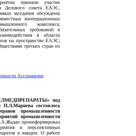
риятии приняли участие
а Делового совета ЕАЭС,
амках заседания обсуждены
овместных кооперационных
ышленного комплекса;
бязательных требований в
заимодействия в области
упок на пространстве ЕАЭС;
обществами третьих стран по
ленности Ассоциации
«БЕЛМЕДПРЕПАРАТЫ» под
и П.Л.Мариева состоялось
теранов промышленности
дприятий промышленности
А.А.Жадан проинформировал
приятия и перспективных
паратов и вакцин. О работе