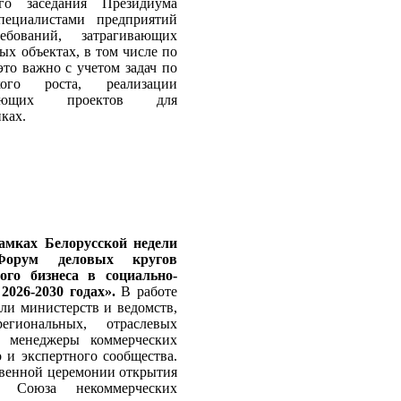
го заседания Президиума
ециалистами предприятий
ований, затрагивающих
х объектах, в том числе по
то важно с учетом задач по
ого роста, реализации
ещающих проектов для
ках.
амках Белорусской недели
 Форум деловых кругов
го бизнеса в социально-
026-2030 годах».
В работе
ли министерств и ведомств,
егиональных, отраслевых
и менеджеры коммерческих
 и экспертного сообщества.
твенной церемонии открытия
р Союза некоммерческих