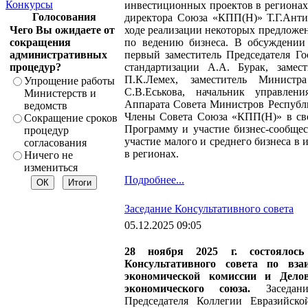
Конкурсы
инвестиционных проектов в регионах»
Голосования
директора Союза «КПП(Н)» Т.Г.Ант
Чего Вы ожидаете от
ходе реализации некоторых предлож
сокращения
по ведению бизнеса. В обсуждении
административных
первый заместитель Председателя Го
процедур?
стандартизации А.А. Бурак, замес
П.К.Лемех, заместитель Минист
Упрощение работы
С.В.Еськова, начальник управлен
Министерств и
Аппарата Совета Министров Республ
ведомств
Члены Совета Союза «КПП(Н)» в св
Сокращение сроков
Программу и участие бизнес-сообщест
процедур
участие малого и среднего бизнеса в
согласования
в регионах.
Ничего не
измениться
Подробнее...
Заседание Консультативного совета
05.12.2025 09:05
28 ноября 2025 г. состоялось 
Консультативного совета по вза
экономической комиссии и Делов
экономического союза.
Заседа
Председателя Коллегии Евразийско