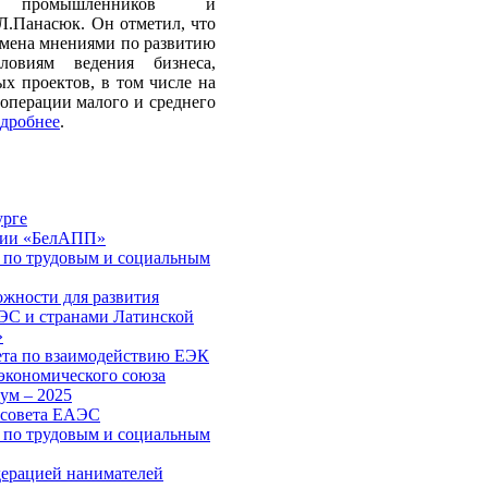
я промышленников и
Л.Панасюк. Он отметил, что
бмена мнениями по развитию
словиям ведения бизнеса,
х проектов, в том числе на
операции малого и среднего
дробнее
.
урге
ции «БелАПП»
а по трудовым и социальным
ожности для развития
ЭС и странами Латинской
»
вета по взаимодействию ЕЭК
 экономического союза
ум – 2025
 совета ЕАЭС
а по трудовым и социальным
ерацией нанимателей