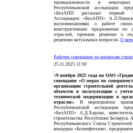
промышленности и некоторых 
Республиканской ассоциации пре
«БелАПП рассказал первый зам
Ассоциации «БелАПП» А.Л.Панас
воспоминаниями о работе своих
конструктивные предложения по с
отраслей, приняли решение о по
решению актуальных вопросов.
О мер
Рабочее совещание по вопросам строи
25.11.2025 11:50
1
9 ноября 2025 года на ОАО «Гродн
совещание «О мерах по совершенст
организации строительной деятел
объектов в эксплуатацию с учет
технической модернизации в орга
отрасли».
В мероприятии принял
Республиканской ассоциации пре
«БелАПП» А.Д.Харлап, заместител
строительства Республики Беларусь А
Республиканского Союза Строителей
концерна «Белнефтехим», предприяти