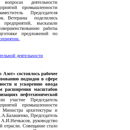
вопросах деятельности
дприятий промышленности
еститель Председателя
юк. Ветераны поделились
 предприятий, высказали
овершенствованию работы
дготовке предложений по
оприятии.
тельной деятельности
о Азот» состоялось рабочее
вованию подходов в сфере
ьности и ускорению ввода
ом расширения масштабов
низациях нефтехимической
и участие Председатель
дприятий промышленности
ь Министра архитектуры и
.А.Балашенко, Председатель
 А.И.Ничкасов, руководство
й отрасли. Совещание стало