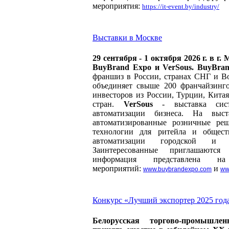
мероприятия:
https://it-event.by/industry/
Выставки в Москве
29 сентября - 1 октября 2026 г. в г
BuyBrand Expo и VerSous. BuyBra
франшиз в России, странах СНГ и В
объединяет свыше 200 франчайзинг
инвесторов из России, Турции, Китая
стран.
VerSous
- выставка сист
автоматизации бизнеса. На выст
автоматизированные розничные реш
технологии для ритейла и общест
автоматизации городской и 
Заинтересованные приглашаютс
информация представлена н
мероприятий:
и
www.bu
y
brandexpo.com
ww
Конкурс «Лучший экспортер 2025 год
Белорусская торгово-промышле