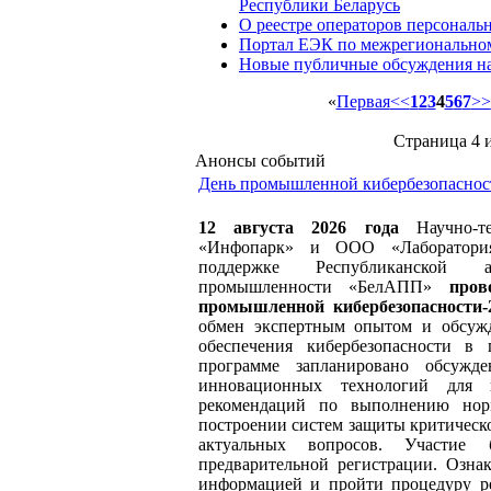
Республики Беларусь
О реестре операторов персонал
Портал ЕЭК по межрегиональном
Новые публичные обсуждения н
«
Первая
<<
1
2
3
4
5
6
7
>>
Страница 4 и
Анонсы событий
День промышленной кибербезопаснос
12 августа 2026 года
Научно-т
«Инфопарк» и ООО «Лаборатори
поддержке Республиканской а
промышленности «БелАПП»
пров
промышленной кибербезопасности-2
обмен экспертным опытом и обсужд
обеспечения кибербезопасности в
программе запланировано обсужде
инновационных технологий для к
рекомендаций по выполнению нор
построении систем защиты критическ
актуальных вопросов. Участие 
предварительной регистрации. Озна
информацией и пройти процедуру р