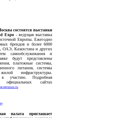
. Москва состоятся выставки
nd Expo
- ведущая выставка
осточной Европы. Ежегодно
овых брендов и более 6000
, ОАЭ, Казахстана и других
ем самообслуживания и
авке будут представлены
ения, платежные системы,
венного питания, системы
жилой инфраструктуры.
я к участию. Подробная
а официальных сайтах
w.versous.ru
а»
нная палата приглашает