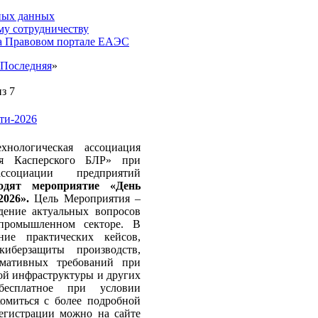
ьных данных
у сотрудничеству
а Правовом портале ЕАЭС
Последняя
»
з 7
ти-2026
ехнологическая ассоциация
я Касперского БЛР» при
ссоциации предприятий
одят мероприятие «День
026».
Цель Мероприятия –
ение актуальных вопросов
 промышленном секторе. В
ние практических кейсов,
иберзащиты производств,
мативных требований при
ой инфраструктуры и других
бесплатное при условии
комиться с более подробной
егистрации можно на сайте