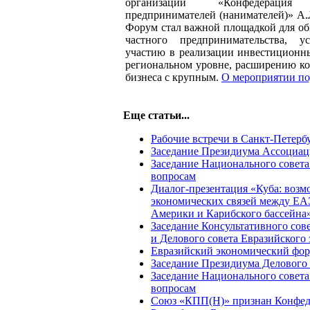
организаций «Конфедераци
предпринимателей (нанимателей)» А.
Форум стал важной площадкой для о
частного предпринимательства, у
участию в реализации инвестиционны
региональном уровне, расширению ко
бизнеса с крупным.
О мероприятии по
Еще статьи...
Рабочие встречи в Санкт-Петерб
Заседание Президиума Ассоциа
Заседание Национального совет
вопросам
Диалог-презентация «Куба: возм
экономических связей между ЕА
Америки и Карибского бассейна
Заседание Консультативного со
и Делового совета Евразийского
Евразийский экономический фор
Заседание Президиума Делового
Заседание Национального совет
вопросам
Союз «КПП(Н)» признан Конфед