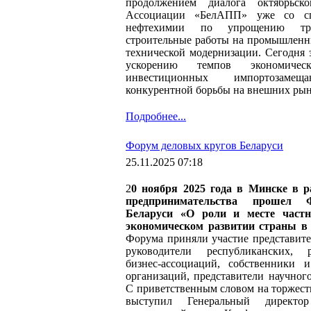
продолжением диалога октябрьско
Ассоциации «БелАПП» уже со сп
нефтехимии по упрощению треб
строительные работы на промышленны
технической модернизации. Сегодня э
ускорению темпов экономическ
инвестиционных импортозам
конкурентной борьбы на внешних рын
Подробнее...
Форум деловых кругов Беларуси
25.11.2025 07:18
2
0 ноября 2025 года в Минске в р
предпринимательства прошел
Беларуси «О роли и месте частно
экономическом развитии страны в 2
Форума приняли участие представите
руководители республиканских, р
бизнес-ассоциаций, собственники 
организаций, представители научного
С приветственным словом на торжес
выступил Генеральный директо