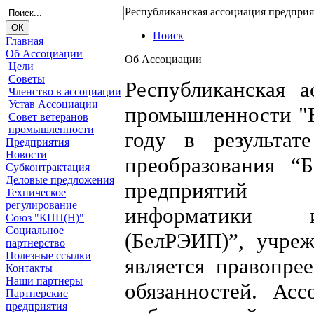
Республиканская ассоциация предпри
Поиск
Главная
Об Ассоциации
Об Ассоциации
Цели
Советы
Республиканская а
Членство в ассоциации
Устав Ассоциации
промышленности "Б
Совет ветеранов
промышленности
году в результат
Предприятия
Новости
преобразования “Б
Субконтрактация
Деловые предложения
предприятий р
Техническое
регулирование
информатики и
Союз "КПП(Н)"
Социальное
(БелРЭИП)”, учреж
партнерство
Полезные ссылки
является правопре
Контакты
Наши партнеры
обязанностей. Асс
Партнерские
предприятия