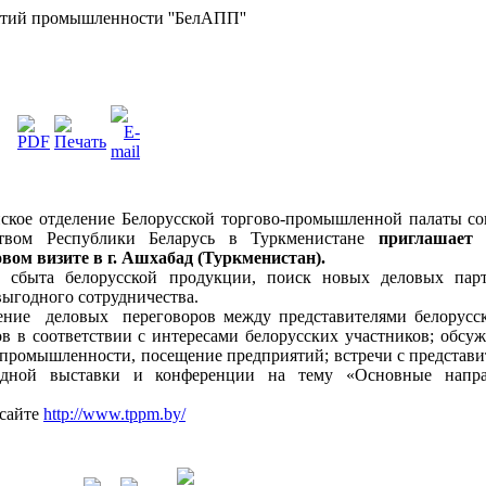
ятий промышленности ''БелАПП''
кое отделение Белорусской торгово-промышленной палаты со
ством Республики Беларусь в Туркменистане
приглашает 
вом визите в г. Ашхабад (Туркменистан).
сбыта белорусской продукции, поиск новых деловых партн
ыгодного сотрудничества.
ние деловых переговоров между представителями белорусск
в в соответствии с интересами белорусских участников; обс
х промышленности, посещение предприятий; встречи с представ
дной выставки и конференции на тему «Основные направ
 сайте
http://www.tppm.by/