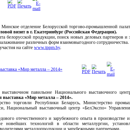
 Минское отделение Белорусской торгово-промышленной палаты
ловой визит в г. Екатеринбург (Российская Федерация).
ыта белорусской продукции, поиск новых деловых партнеров и
 налаживание различных форм взаимовыгодного сотрудничества.
участия на сайте
www.tppm.by
.
ыставка «Мир металла – 2014»
выставочном павильоне Национального выставочного цент
я выставка
«Мир металла – 2014».
ство торговли Республики Беларусь, Министерство промыш
уси, Национальный выставочный центр «БелЭкспо» Управлени
дового отечественного и зарубежного опыта в производстве и
ие новейших технологий в области металлургии, установ
водителями металлопродукции и зарубежными партнерами.