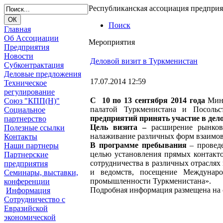
Республиканская ассоциация предпри
Поиск
Главная
Об Ассоциации
Мероприятия
Предприятия
Новости
Деловой визит в Туркменистан
Субконтрактация
Деловые предложения
17.07.2014 12:59
Техническое
регулирование
С 10 по 13 сентября 2014 года
Минс
Союз "КПП(Н)"
палатой Туркменистана и Посоль
Социальное
предприятий принять участие в дело
партнерство
Цель визита –
расширение рынков 
Полезные ссылки
налаживание различных форм взаимов
Контакты
В программе пребывания
– проведе
Наши партнеры
целью установления прямых контакто
Партнерские
сотрудничества в различных отрасля
предприятия
и ведомств, посещение Междунаро
Семинары, выставки,
промышленности Туркменистана».
конференции
Подробная информация размещена на
Информация
Сотрудничество с
Евразийской
экономической