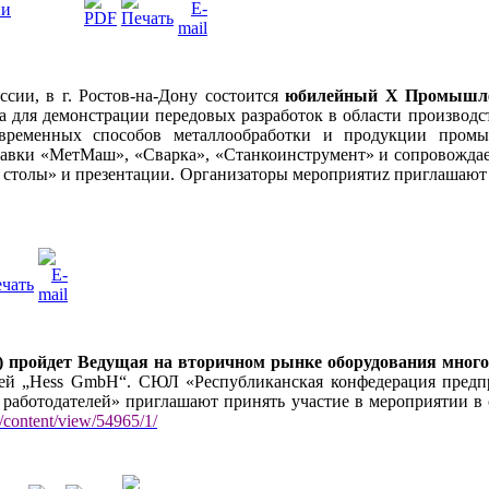
ии
ссии, в г. Ростов-на-Дону состоится
юбилейный Х Промышле
а для демонстрации передовых разработок в области производс
овременных способов металлообработки и продукции промы
авки «МетМаш», «Сварка», «Станкоинструмент» и сопровождае
 столы» и презентации. Организаторы мероприятиz приглашают 
ия) пройдет Ведущая на вторичном рынке оборудования мно
ией „Hess GmbH“. СЮЛ «Республиканская конфедерация пред
работодателей» приглашают принять участие в мероприятии в 
z/content/view/54965/1/