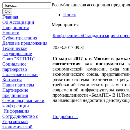
Республиканская ассоциация предпри
Поиск
Главная
Об Ассоциации
Мероприятия
Предприятия
Новости
Конференция «Стандартизация и оценк
Субконтрактация
Деловые предложения
20.03.2017 09:31
Техническое
регулирование
15 марта 2017 г. в Москве в рамк
Союз "КПП(Н)"
соответствия как инструменты з
Социальное
экономической комиссии, ряда ми
партнерство
экономического союза, представите
Полезные ссылки
развития системы технического регу
Контакты
требований технических регламентов
Наши партнеры
современной инфраструктуры качест
Партнерские
промышленности «БелАПП» В.Н.Тимоф
предприятия
на имеющиеся недостатки действующи
Семинары, выставки,
конференции
Информация
Сотрудничество с
Подробнее...
Евразийской
экономической