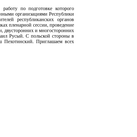
, работу по подготовке которого
анными организациями Республики
ителей республиканских органов
ках пленарной сессии, проведение
и, двусторонних и многосторонних
хаил Русый. С польской стороны в
ш Пехотинский. Приглашаем всех