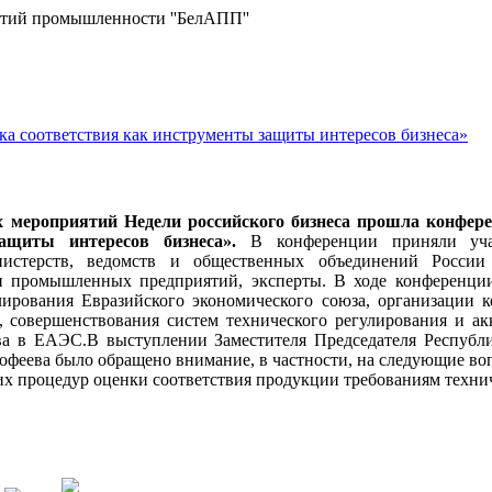
ятий промышленности ''БелАПП''
а соответствия как инструменты защиты интересов бизнеса»
ах мероприятий Недели российского бизнеса прошла конфер
ащиты интересов бизнеса».
В конференции приняли учас
нистерств, ведомств и общественных объединений России 
ли промышленных предприятий, эксперты. В ходе конференци
лирования Евразийского экономического союза, организации к
, совершенствования систем технического регулирования и а
ва в ЕАЭС.В выступлении Заместителя Председателя Республ
еева было обращено внимание, в частности, на следующие во
х процедур оценки соответствия продукции требованиям техни