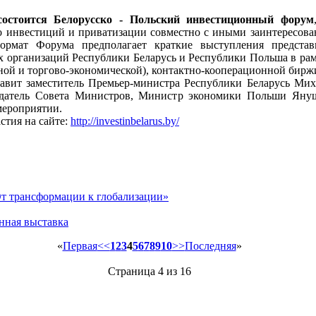
состоится Белорусско - Польский инвестиционный форум
о инвестиций и приватизации совместно с иными заинтересов
рмат Форума предполагает краткие выступления представ
х организаций Республики Беларусь и Республики Польша в рам
ной и торгово-экономической), контактно-кооперационной бирж
лавит заместитель Премьер-министра Республики Беларусь Ми
едатель Совета Министров, Министр экономики Польши Яну
мероприятии.
стия на сайте:
http://investinbelarus.by/
т трансформации к глобализации»
нная выставка
«
Первая
<<
1
2
3
4
5
6
7
8
9
10
>>
Последняя
»
Страница 4 из 16