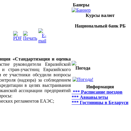
Банеры
Курсы валют
Национальный банк РБ
енция «Стандартизация и оценка
тие руководители Евразийской
Погода
и стран-участниц Евразийского
и ее участники обсудили вопросы
онтроля (надзора) за соблюдением
ккредитации в целях выстраивания
Информация
иканской ассоциации предприятий
*** Расписание поездов
просы:
*** Авиавылеты
ческих регламентов ЕАЭС;
*** Гостиницы в Беларуси