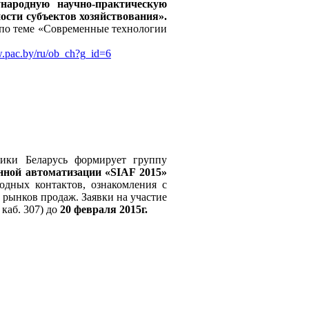
народную научно-практическую
сти субъектов хозяйствования».
 по теме «Современные технологии
w.pac.by/ru/ob_ch?g_id=6
ки Беларусь формирует группу
ной автоматизации «SIAF 2015»
одных контактов, ознакомления с
рынков продаж. Заявки на участие
каб. 307) до
20 февраля 2015г.