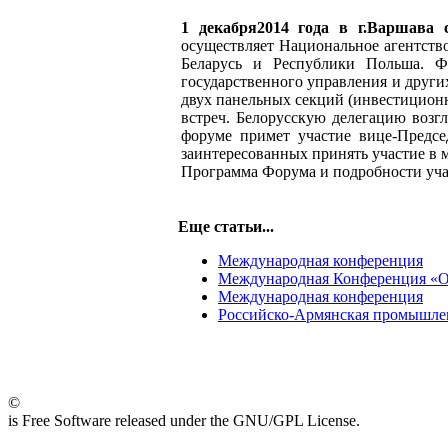
1 декабря2014 года в г.Варшава 
осуществляет Национальное агентств
Беларусь и Республики Польша. Фо
государственного управления и други
двух панельных секций (инвестицион
встреч. Белорусскую делегацию возг
форуме примет участие вице-Предс
заинтересованных принять участие в 
Программа Форума и подробности уча
Еще статьи...
Международная конференция
Международная Конференция «О
Международная конференция
Российско-Армянская промышле
©
is Free Software released under the GNU/GPL License.