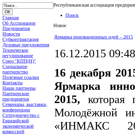
Республиканская ассоциация предпри
Поиск
Главная
Об Ассоциации
Новое
Предприятия
Новости
Ярмарка инновационных идей – 2015
Субконтрактация
Деловые предложения
16.12.2015 09:4
Техническое
регулирование
Союз "КПП(Н)"
Социальное
16 декабря 201
партнерство
Полезные ссылки
Ярмарка инно
Контакты
Наши партнеры
Партнерские
2015,
которая п
предприятия
Семинары, выставки,
Молодёжной ин
конференции
Сотрудничество с
Евразийской
«ИНМАКС 201
экономической
комиссией