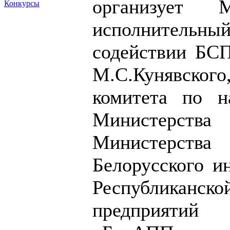
организует М
Конкурсы
исполнитель
содействии БС
М.С.Кунявског
комитета по н
Министерс
Министерст
Белорусского и
Республикан
предприятий