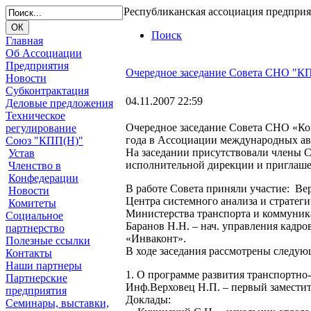
Республиканская ассоциация предпри
Поиск
Главная
Об Ассоциации
Предприятия
Очередное заседание Совета СНО "К
Новости
Субконтрактация
04.11.2007 22:59
Деловые предложения
Техническое
Очередное заседание Совета СНО «Ко
регулирование
года в Ассоциации международных а
Союз "КПП(Н)"
На заседании присутствовали члены 
Устав
исполнительной дирекции и приглаш
Членство в
Конфедерации
В работе Совета приняли участие: Вер
Новости
Центра системного анализа и стратег
Комитеты
Министерства транспорта и коммуника
Социальное
Баранов Н.Н. – нач. управления кадр
партнерство
«Инваконт».
Полезные ссылки
В ходе заседания рассмотрены следую
Контакты
Наши партнеры
1. О программе развития транспортно
Партнерские
Инф.Верховец Н.П. – первый заместит
предприятия
Доклады:
Семинары, выставки,