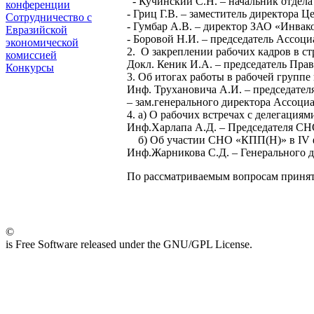
- Кучинский С.Н. – начальник отде
конференции
- Гриц Г.В. – заместитель директора 
Сотрудничество с
- Гумбар А.В. – директор ЗАО «Инвак
Евразийской
- Боровой Н.И. – председатель Асс
экономической
2. О закреплении рабочих кадров в ст
комиссией
Докл. Кеник И.А. – председатель Пра
Конкурсы
3. Об итогах работы в рабочей групп
Инф. Трухановича А.И. – председате
– зам.генерального директора Ассоц
4. а) О рабочих встречах с делегаци
Инф.Харлапа А.Д. – Председателя С
б) Об участии СНО «КПП(Н)» в IV фо
Инф.Жарникова С.Д. – Генерального
По рассматриваемым вопросам приня
©
is Free Software released under the GNU/GPL License.