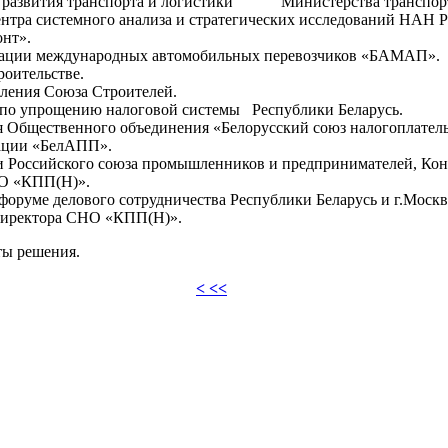
ла развития транспорта и логистики Министерства транспор
Центра системного анализа и стратегических исследований НАН 
онт».
оциации международных автомобильных перевозчиков «БАМАП».
роительстве.
вления Союза Строителей.
е по упрощению налоговой системы Республики Беларусь.
ля Общественного объединения «Белорусский союз налогоплате
иации «БелАПП».
ями Российского союза промышленников и предпринимателей, Ко
НО «КПП(Н)».
руме делового сотрудничества Республики Беларусь и г.Москв
 директора СНО «КПП(Н)».
ты решения.
< <<