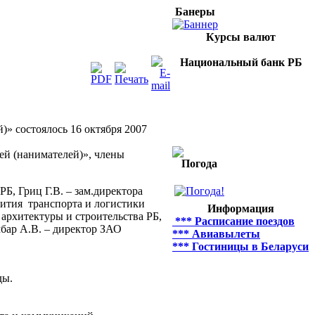
Банеры
Курсы валют
Национальный банк РБ
» состоялось 16 октября 2007
й (нанимателей)», члены
Погода
Б, Гриц Г.В. – зам.директора
вития транспорта и логистики
Информация
архитектуры и строительства РБ,
*** Расписание поездов
бар А.В. – директор ЗАО
*** Авиавылеты
*** Гостиницы в Беларуси
ды.
.