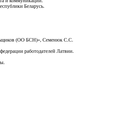
та и коммуникаций.
Республики Беларусь.
льщиков (ОО БСН)», Семенюк С.С.
нфедерации работодателей Латвии.
ы.