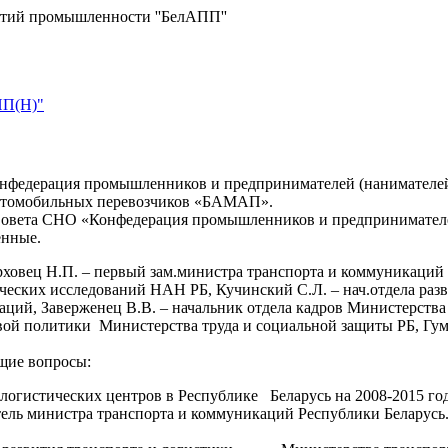
ятий промышленности ''БелАПП''
ПП(Н)"
нфедерация промышленников и предпринимателей (нанимателей)
втомобильных перевозчиков «БАМАП».
Совета СНО «Конфедерация промышленников и предпринимателе
енные.
ховец Н.П. – первый зам.министра транспорта и коммуникаций Р
ических исследований НАН РБ, Кучинский С.Л. – нач.отдела раз
ций, Заверженец В.В. – начальник отдела кадров Министерства 
овой политики Министерства труда и социальной защиты РБ, Гум
щие вопросы:
-логистических центров в Республике Беларусь на 2008-2015 го
ель министра транспорта и коммуникаций Республики Беларусь