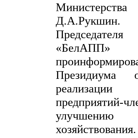
Министерства
Д.А.Рукшин
Председате
«БелАПП» 
проинформи
Президиума 
реализаци
предприятий-чл
улучшен
хозяйствовани