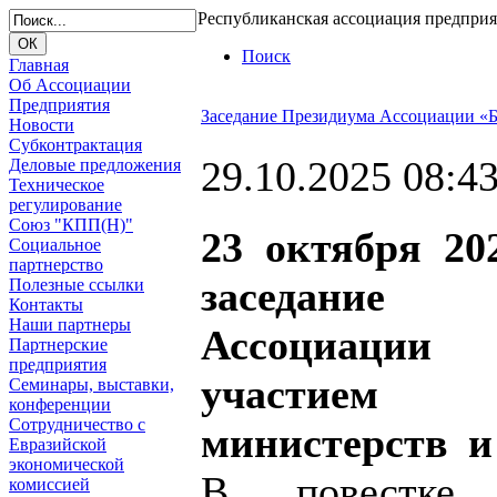
Республиканская ассоциация предпри
Поиск
Главная
Об Ассоциации
Предприятия
Заседание Президиума Ассоциации 
Новости
Субконтрактация
29.10.2025 08:4
Деловые предложения
Техническое
регулирование
Союз "КПП(Н)"
23 октября 20
Социальное
партнерство
заседание
Полезные ссылки
Контакты
Наши партнеры
Ассоциаци
Партнерские
предприятия
участием п
Семинары, выставки,
конференции
Сотрудничество с
министерств и
Евразийской
экономической
В повестке
комиссией