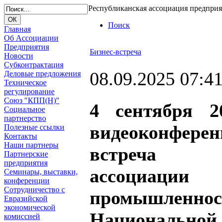
Республиканская ассоциация предпри
Поиск
Главная
Об Ассоциации
Предприятия
Бизнес-встреча
Новости
Субконтрактация
08.09.2025 07:4
Деловые предложения
Техническое
регулирование
Союз "КПП(Н)"
4 сентября 2
Социальное
партнерство
видеоконферен
Полезные ссылки
Контакты
Наши партнеры
встреча Ре
Партнерские
предприятия
ассоциаци
Семинары, выставки,
конференции
Сотрудничество с
промышленно
Евразийской
экономической
Национально
комиссией