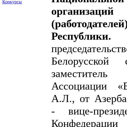
Конкурсы
организаций 
(работодателе
Республик
председате
Белорусской 
заместител
Ассоциации «
А.Л., от Азерб
- вице-презид
Конфедерац