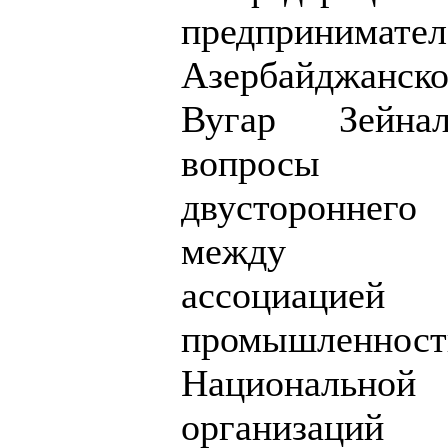
предпринимател
Азербайджанс
Вугар Зейнал
вопросы и
двустороннег
между Рес
ассоциацие
промышленно
Национально
организаций 