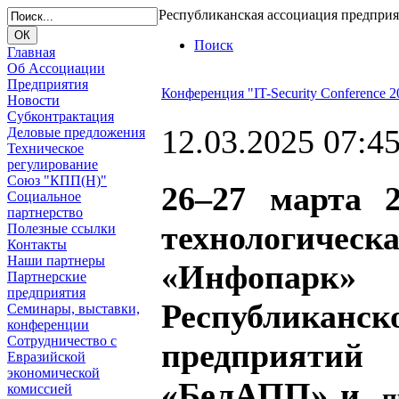
Республиканская ассоциация предпри
Поиск
Главная
Об Ассоциации
Предприятия
Конференция "IT-Security Conference 2
Новости
Субконтрактация
12.03.2025 07:4
Деловые предложения
Техническое
регулирование
Союз "КПП(Н)"
26–27 марта 2
Социальное
партнерство
технологиче
Полезные ссылки
Контакты
Наши партнеры
«Инфопарк»
Партнерские
предприятия
Республикан
Семинары, выставки,
конференции
Сотрудничество с
предприятий
Евразийской
экономической
«БелАПП» и
комиссией
п