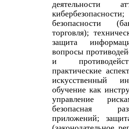
деятельности ат
кибербезопасности;
безопасности (ба
торговля); техниче
защита информац
вопросы противодей
и противодейст
практические аспек
искусственный и
обучение как инстр
управление риска
безопасная ра
приложений; защит
(законодательное ре