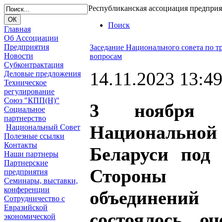
Республиканская ассоциация предпри
Поиск
Главная
Об Ассоциации
Предприятия
Заседание Национального совета по 
Новости
вопросам
Субконтрактация
14.11.2023 13:4
Деловые предложения
Техническое
регулирование
Союз "КПП(Н)"
3 ноября 
Социальное
партнерство
Национальн
Национальный Совет
Полезные ссылки
Контакты
Беларуси под 
Наши партнеры
Партнерские
Стороны ре
предприятия
Семинары, выставки,
конференции
объединени
Сотрудничество с
Евразийской
состоялось оч
экономической