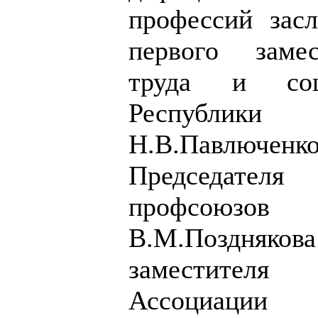
профессий зас
первого заме
труда и соц
Республи
Н.В.Павлюченк
Председат
профсоюз
В.М.Поздняков
заместител
Ассоциац