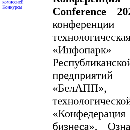
комиссией
Конкурсы
Conference 20
конферен
технологиче
«Инфопарк»
Республикан
предприятий
«БелАПП
технологиче
«Конфедера
бизнеса». Озн