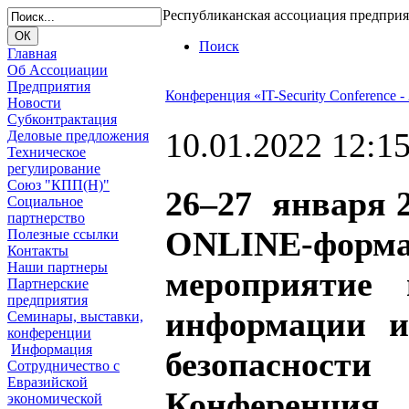
Республиканская ассоциация предпри
Поиск
Главная
Об Ассоциации
Предприятия
Конференция «IT-Security Conference -
Новости
Субконтрактация
10.01.2022 12:1
Деловые предложения
Техническое
регулирование
Союз "КПП(Н)"
26–27 января 2
Социальное
партнерство
ONLINE-форм
Полезные ссылки
Контакты
Наши партнеры
мероприятие
Партнерские
предприятия
информации и
Семинары, выставки,
конференции
Информация
безопасност
Сотрудничество с
Евразийской
Конференци
экономической