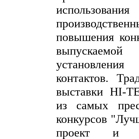
использов
производствен
повышения кон
выпускаем
установлени
контактов. Тр
выставки HI-Т
из самых пре
конкурсов "Лу
проект и л