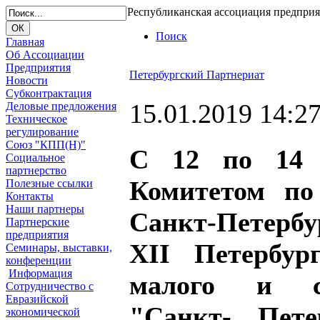
Республиканская ассоциация предпри
Поиск
Главная
Об Ассоциации
Предприятия
Петербургский Партнериат
Новости
Субконтрактация
15.01.2019 14:2
Деловые предложения
Техническое
регулирование
Союз "КПП(Н)"
С 12 по 14 
Социальное
партнерство
Комитетом по
Полезные ссылки
Контакты
Наши партнеры
Санкт-Петербу
Партнерские
предприятия
XII Петербур
Семинары, выставки,
конференции
Информация
малого и ср
Сотрудничество с
Евразийской
"Санкт- Пете
экономической