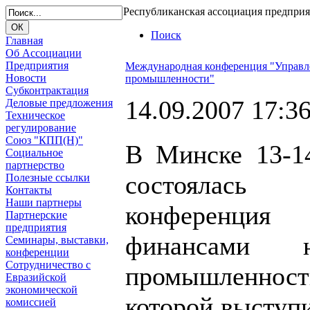
Республиканская ассоциация предпри
Поиск
Главная
Об Ассоциации
Предприятия
Международная конференция "Управл
Новости
промышленности"
Субконтрактация
14.09.2007 17:3
Деловые предложения
Техническое
регулирование
Союз "КПП(Н)"
В Минске 13-1
Социальное
партнерство
состоялась
Полезные ссылки
Контакты
Наши партнеры
конференци
Партнерские
предприятия
финансами н
Семинары, выставки,
конференции
Сотрудничество с
промышленност
Евразийской
экономической
которой выступ
комиссией