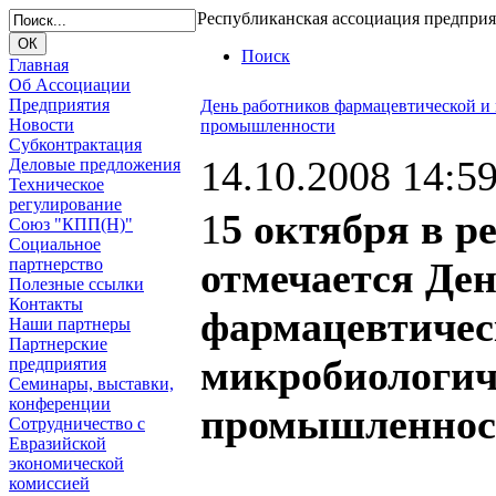
Республиканская ассоциация предпри
Поиск
Главная
Об Ассоциации
Предприятия
День работников фармацевтической и
Новости
промышленности
Субконтрактация
14.10.2008 14:5
Деловые предложения
Техническое
регулирование
1
5 октября в р
Союз "КПП(Н)"
Социальное
партнерство
отмечается Де
Полезные ссылки
Контакты
фармацевтичес
Наши партнеры
Партнерские
микробиологич
предприятия
Семинары, выставки,
конференции
промышленнос
Сотрудничество с
Евразийской
экономической
комиссией