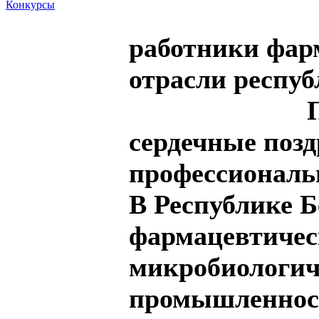
Конкурсы
Уваж
работники фар
отрасли респу
Примит
сердечные позд
профессиональ
В Республике Б
фармацевтичес
микробиологи
промышленност