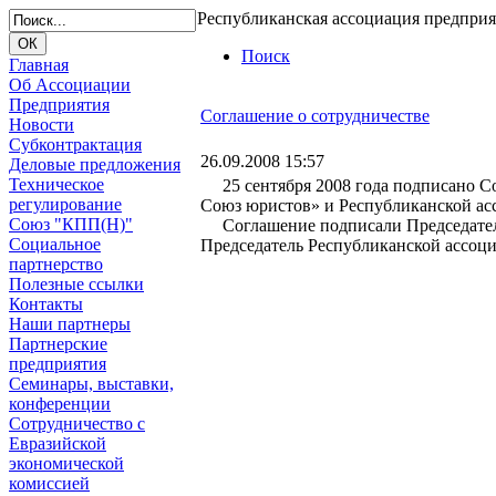
Республиканская ассоциация предпри
Поиск
Главная
Об Ассоциации
Предприятия
Соглашение о сотрудничестве
Новости
Субконтрактация
26.09.2008 15:57
Деловые предложения
Техническое
25 сентября 2008 года подписано Со
регулирование
Союз юристов» и Республиканской а
Союз "КПП(Н)"
Соглашение подписали Председатель
Социальное
Председатель Республиканской ассо
партнерство
Полезные ссылки
Контакты
Наши партнеры
Партнерские
предприятия
Семинары, выставки,
конференции
Сотрудничество с
Евразийской
экономической
комиссией