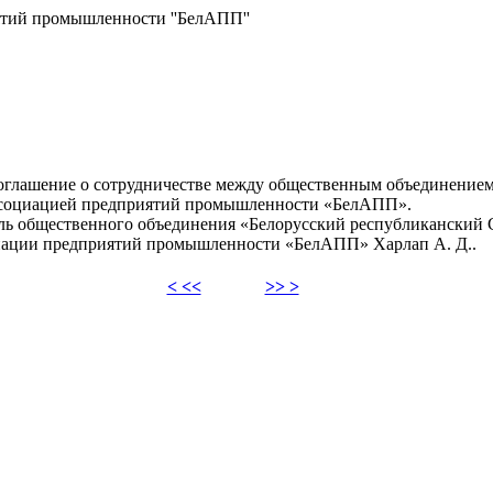
ятий промышленности ''БелАПП''
глашение о сотрудничестве между общественным объединением
ссоциацией предприятий промышленности «БелАПП».
 общественного объединения «Белорусский республиканский С
циации предприятий промышленности «БелАПП» Харлап А. Д..
< <<
>> >