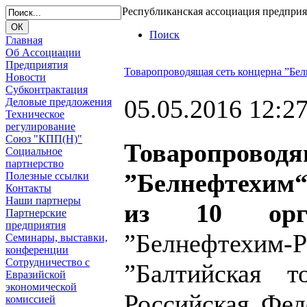
Республиканская ассоциация предпри
Поиск
Главная
Об Ассоциации
Предприятия
Товаропроводящая сеть концерна ”Бе
Новости
Субконтрактация
05.05.2016 12:2
Деловые предложения
Техническое
регулирование
Союз "КПП(Н)"
Товаропроводя
Социальное
партнерство
”Белнефтехим“
Полезные ссылки
Контакты
Наши партнеры
из 10 орга
Партнерские
предприятия
”Белнефте
Семинары, выставки,
конференции
Сотрудничество с
”Балтийская т
Евразийской
экономической
Российская Фе
комиссией