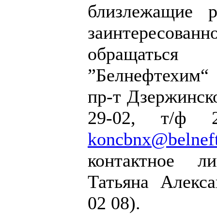
близлежащие р
заинтересов
обращатьс
”Белнефтехим“
пр-т Дзержинског
29-02, т/ф 27
koncbnx@belnef
контактное л
Татьяна Алекса
02 08).