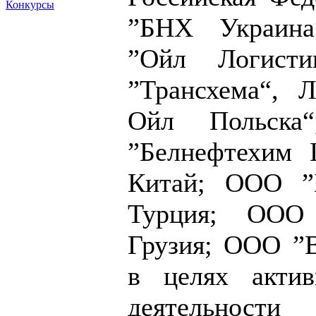
Конкурсы
”БНХ Украина
”Ойл Логисти
”Трансхема“, 
Ойл Польска
”Белнефтехим 
Китай; ООО ”
Турция; ООО
Грузия; ООО ”В
в целях актив
деятельнос