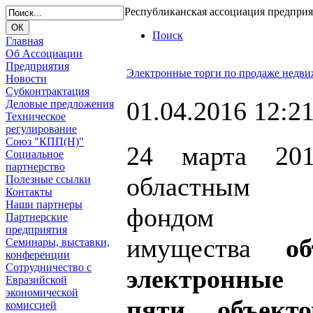
Республиканская ассоциация предпри
Поиск
Главная
Об Ассоциации
Предприятия
Электронные торги по продаже недв
Новости
Субконтрактация
01.04.2016 12:2
Деловые предложения
Техническое
регулирование
Союз "КПП(Н)"
24 марта 20
Социальное
партнерство
областным т
Полезные ссылки
Контакты
Наши партнеры
фондом гос
Партнерские
предприятия
имущества
объ
Семинары, выставки,
конференции
Сотрудничество с
электронные 
Евразийской
экономической
пяти объект
комиссией